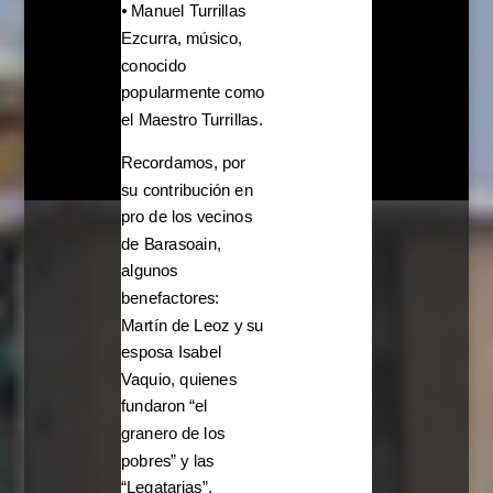
⦁ Manuel Turrillas
Ezcurra, músico,
conocido
popularmente como
el Maestro Turrillas.
Recordamos, por
su contribución en
pro de los vecinos
de Barasoain,
algunos
benefactores:
Martín de Leoz y su
esposa Isabel
Vaquio, quienes
fundaron “el
granero de los
pobres” y las
“Legatarias”.