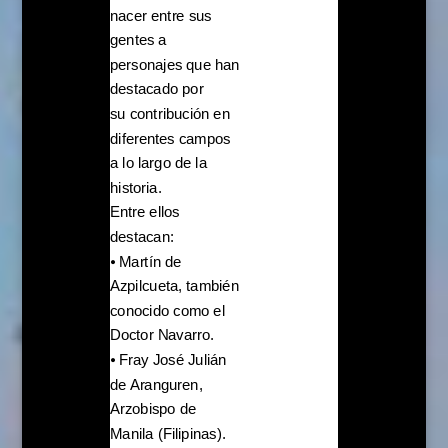
nacer entre sus
gentes a
personajes que han
destacado por
su contribución en
diferentes campos
a lo largo de la
historia.
Entre ellos
destacan:
⦁ Martín de
Azpilcueta, también
conocido como el
Doctor Navarro.
⦁ Fray José Julián
de Aranguren,
Arzobispo de
Manila (Filipinas).