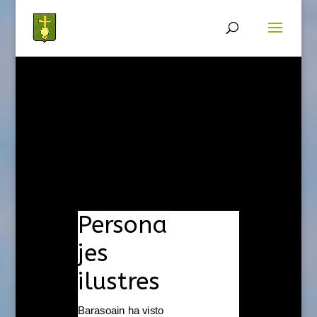
Persona
jes
ilustres
Barasoain ha visto