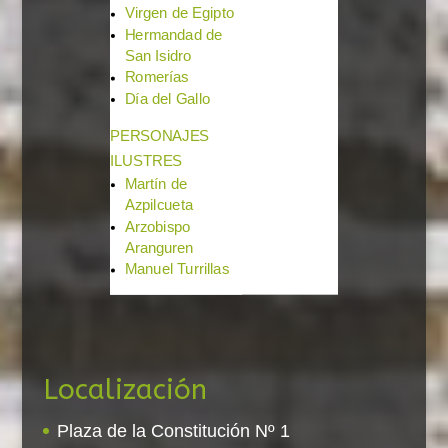
Virgen de Egipto
Hermandad de
San Isidro
Romerías
Día del Gallo
PERSONAJES
ILUSTRES
Martín de
Azpilcueta
Arzobispo
Aranguren
Manuel Turrillas
Localización
Plaza de la Constitución Nº 1