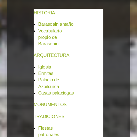
HISTORIA
Barasoain antaño
Vocabulario
propio de
Barasoain
ARQUITECTURA
Iglesia
Ermitas
Palacio de
Azpilcueta
Casas palaciegas
MONUMENTOS
TRADICIONES
Fiestas
patronales