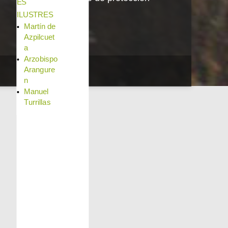
ES
de datos
ILUSTRES
Martín de
Azpilcuet
a
Arzobispo
Arangure
n
Manuel
Turrillas