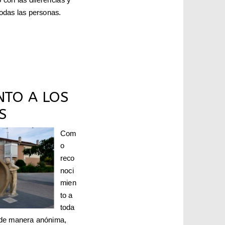
todas las personas.
TO A LOS
S
Com
o
reco
noci
mien
to a
toda
 de manera anónima,