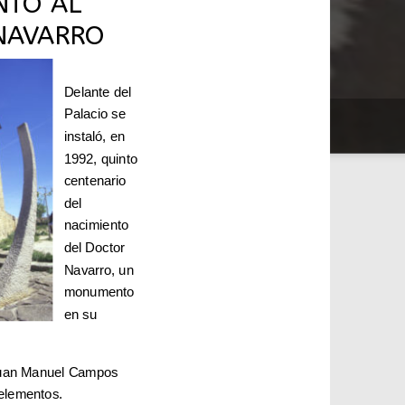
TO AL
NAVARRO
Delante del
Palacio se
instaló, en
1992, quinto
centenario
del
nacimiento
del Doctor
Navarro, un
monumento
en su
 Juan Manuel Campos
elementos.