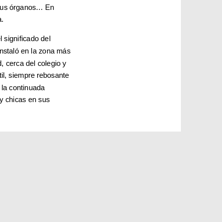
 sus órganos… En
a.
l significado del
staló en la zona más
, cerca del colegio y
til, siempre rebosante
r la continuada
y chicas en sus