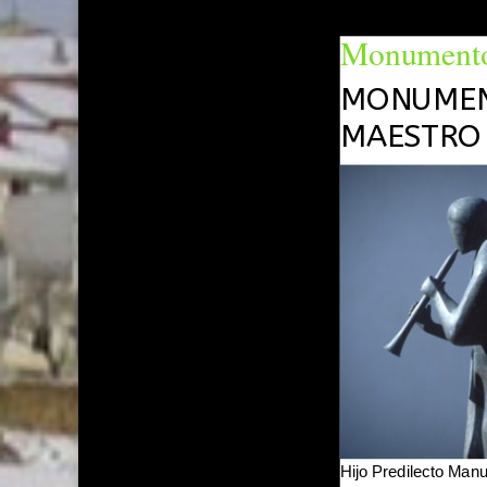
Monument
MONUMEN
MAESTRO 
Hijo Predilecto Manue