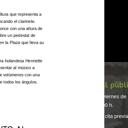
ltura que representa a
cando el clarinete.
once con una altura de
obre un pedestal de
n la Plaza que lleva su
ora holandesa Henriette
sentar al músico a
de volúmenes con una
e todos los ángulos.
ntacto
Horario al públ
l. 948 72 00 41
De lunes a viernes de
11:30 a 13.00 h.
mail:
info@barasoain.net
Otras horas cita previa