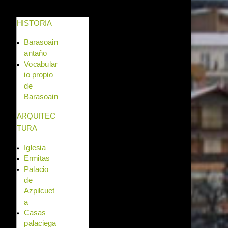
HISTORIA
Barasoain
antaño
Vocabular
io propio
de
Barasoain
ARQUITEC
TURA
Iglesia
Ermitas
Palacio
de
Azpilcuet
a
Casas
palaciega