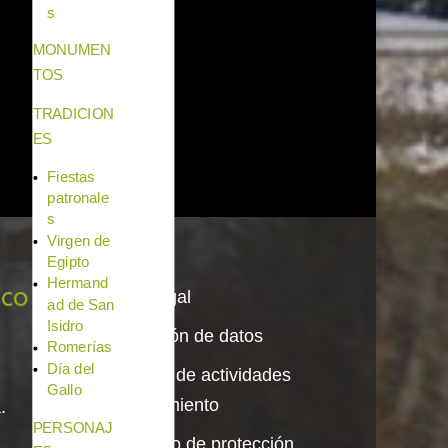
s
MONUMEN
TOS
TRADICION
ES
Fiestas
patronale
s
Virgen de
Egipto
Hermand
ico
Aviso legal
ad de San
Isidro
Protección de datos
Romerías
Día del
Registro de actividades
Gallo
de tratamiento
.
PERSONAJ
Delegado de protección