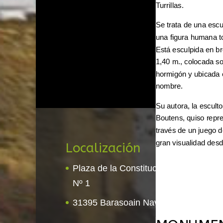
Turrillas.
Se trata de una escu
una figura humana to
Está esculpida en br
1,40 m., colocada s
hormigón y ubicada e
nombre.
Su autora, la escult
Boutens, quiso repre
través de un juego 
gran visualidad desd
Localización
Co
Plaza de la Constitución
Te
Nº 1
E
31395 Barasoain Navarra