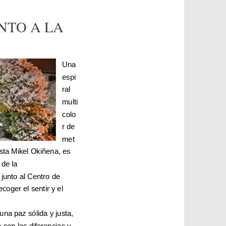
TO A LA
Una
espi
ral
multi
colo
r de
met
tista Mikel Okiñena, es
 de la
junto al Centro de
coger el sentir y el
una paz sólida y justa,
 con las diferencias y