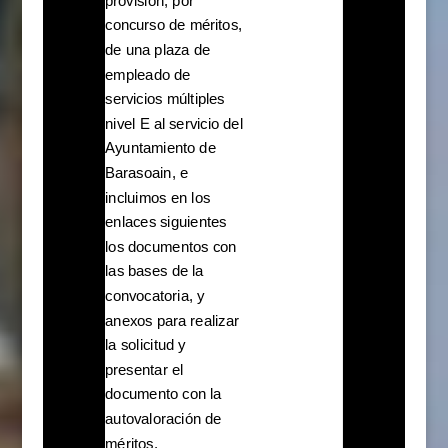
provisión, por
concurso de méritos,
de una plaza de
empleado de
servicios múltiples
nivel E al servicio del
Ayuntamiento de
Barasoain, e
incluimos en los
enlaces siguientes
los documentos con
las bases de la
convocatoria, y
anexos para realizar
la solicitud y
presentar el
documento con la
autovaloración de
méritos.