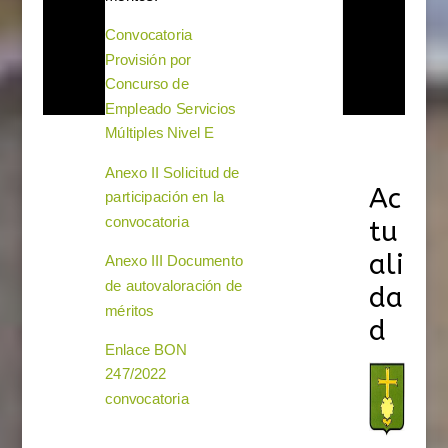
Convocatoria
Provisión por
Concurso de
Empleado Servicios
Múltiples Nivel E
Anexo II Solicitud de
Ac
participación en la
convocatoria
tu
ali
Anexo III Documento
de autovaloración de
da
méritos
d
Enlace BON
247/2022
convocatoria