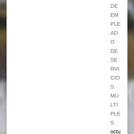
DE
EM
PLE
AD
O
DE
SE
RVI
CIO
S
MÚ
LTI
PLE
S
octu