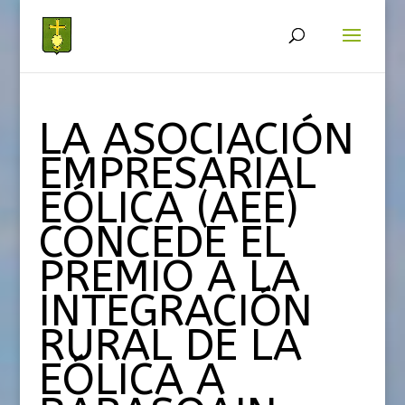
LA ASOCIACIÓN
EMPRESARIAL
EÓLICA (AEE)
CONCEDE EL
PREMIO A LA
INTEGRACIÓN
RURAL DE LA
EÓLICA A