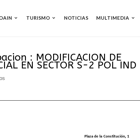
OAIN
TURISMO
NOTICIAS
MULTIMEDIA
ipacion : MODIFICACION DE
IAL EN SECTOR S-2 POL IND
os