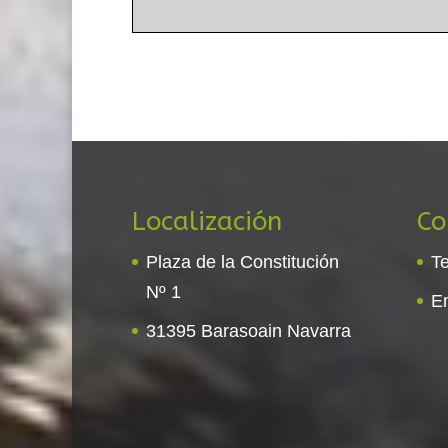
Localización
Co
Plaza de la Constitución
Te
Nº 1
E
31395 Barasoain Navarra