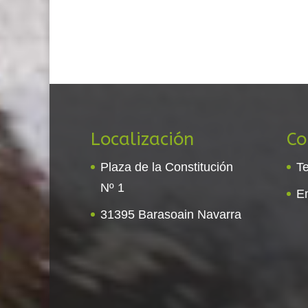
Localización
Co
Plaza de la Constitución
Te
Nº 1
E
31395 Barasoain Navarra