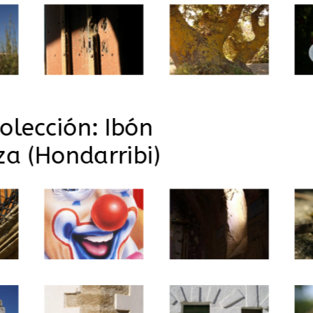
olección: Ibón
a (Hondarribi)
ntacto
Horario al públ
l. 948 72 00 41
De lunes a viernes de
11:30 a 13.00 h.
mail:
info@barasoain.net
Otras horas cita previa