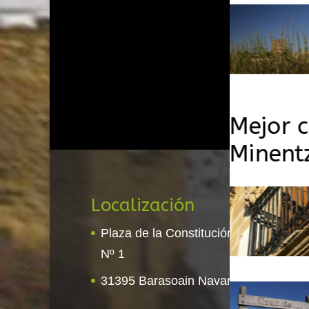
Mejor c
Minentz
Localización
Co
Plaza de la Constitución
Te
Nº 1
E
31395 Barasoain Navarra